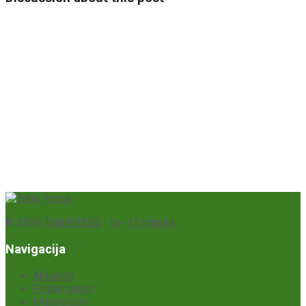
© 2026
TutinPRESS
- by-
IT-Impuls
Navigacija
Aktuelno
Pošalji vijest
Impressum