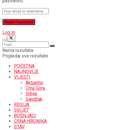
password.
Log In
Nema rezultata
Pogledaj sve rezultate
POČETNA
NAJNOVIJE
VIJESTI
Aktuelno
Crna Gora
Srbija
Sandžak
REGIJA
SVIJET
BOŠNJACI
CRNA HRONIKA
STAV