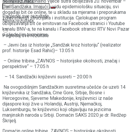
Bošnjačko nacionalno vijeće sutra obilježava 20. novembar –
Nema rezultata
Dan Sandžaka. Imajući u vidu epidemiološku situaciju, svi
događaji bit će online, te u skladu sa mjerama i preporukama
Pogledaj sve rezultate
zdravstvenih stručnjaka i institucija. Cjelokupan program
Nema rezultata
obilježavanja bit će emitovan na Facebook stranici i Youtube
kanalu BNV-a, te na kanalu i Facebook stranici RTV Novi Pazar
u sljedećim terminima:
Pogledaj sve rezultate
– Javni čas iz historije „Sandžak kroz historiju“ (realizator
prof. historije Esad Rahić)– 13:05 h
– Online tribina „ZAVNOS – historijske okolnosti, značaj i
perspektive“ – 17:05 h
– 14. Sandžački književni susreti – 20:00 h
Na ovogodišnjim Sandžačkim susretima učešće će uzeti 14
književnika iz Sandžaka, Crne Gore, Srbije, Bosne i
Hercegovine, Sjeverne Makedonije, književnici iz naše
dijaspore koji žive u Holandiji, Austriji, Njemačkoj,
Luksemburgu, te književnici koji objavljuju na jezicima
manjinskih naroda u Srbiji. Domaćin SAKS 2020 je dr. Redžep
Škrijelj.
Domaćin online tribine „ZAVNOS – historijske okolnosti,