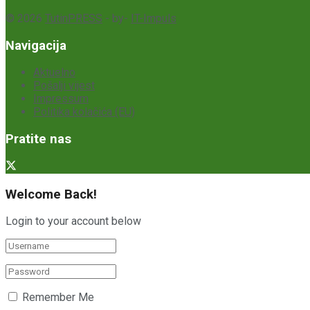
© 2026
TutinPRESS
- by-
IT-Impuls
Navigacija
Aktuelno
Pošalji vijest
Impressum
Politika kolačića (EU)
Pratite nas
Welcome Back!
Login to your account below
Remember Me