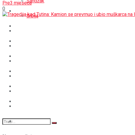
Sandžak
Pre3 mjeseca
0
REGIJA
Srbija
SVIJET
REGIJA
BOŠNJACI
SVIJET
CRNA HRONIKA
BOŠNJACI
STAV
CRNA HRONIKA
MAGAZIN
STAV
SPORT
MAGAZIN
SPORT