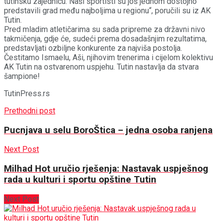
tutinsku zajednicu. Naši sportisti su još jednom dostojno
predstavili grad među najboljima u regionu“, poručili su iz AK
Tutin.
Pred mladim atletičarima su sada pripreme za državni nivo
takmičenja, gdje će, sudeći prema dosadašnjim rezultatima,
predstavljati ozbiljne konkurente za najviša postolja.
Čestitamo Ismaelu, Aši, njihovim trenerima i cijelom kolektivu
AK Tutin na ostvarenom uspjehu. Tutin nastavlja da stvara
šampione!
TutinPress.rs
Prethodni post
Pucnjava u selu BoroŠtica – jedna osoba ranjena
Next Post
Milhad Hot uručio rješenja: Nastavak uspješnog
rada u kulturi i sportu opštine Tutin
Next Post