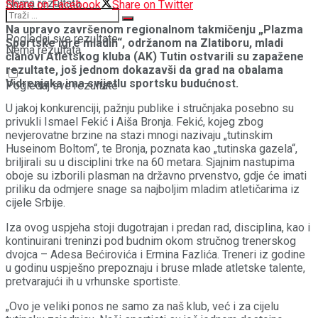
Nema rezultata
Share on Facebook
Share on Twitter
Na upravo završenom regionalnom takmičenju „Plazma
Pogledaj sve rezultate
Sportske igre mladih“, održanom na Zlatiboru, mladi
Nema rezultata
članovi Atletskog kluba (AK) Tutin ostvarili su zapažene
rezultate, još jednom dokazavši da grad na obalama
Vidrenjaka ima svijetlu sportsku budućnost.
Pogledaj sve rezultate
U jakoj konkurenciji, pažnju publike i stručnjaka posebno su
privukli Ismael Fekić i Aiša Bronja. Fekić, kojeg zbog
nevjerovatne brzine na stazi mnogi nazivaju „tutinskim
Huseinom Boltom“, te Bronja, poznata kao „tutinska gazela“,
briljirali su u disciplini trke na 60 metara. Sjajnim nastupima
oboje su izborili plasman na državno prvenstvo, gdje će imati
priliku da odmjere snage sa najboljim mladim atletičarima iz
cijele Srbije.
Iza ovog uspjeha stoji dugotrajan i predan rad, disciplina, kao i
kontinuirani treninzi pod budnim okom stručnog trenerskog
dvojca – Adesa Bećirovića i Ermina Fazlića. Treneri iz godine
u godinu uspješno prepoznaju i bruse mlade atletske talente,
pretvarajući ih u vrhunske sportiste.
„Ovo je veliki ponos ne samo za naš klub, već i za cijelu