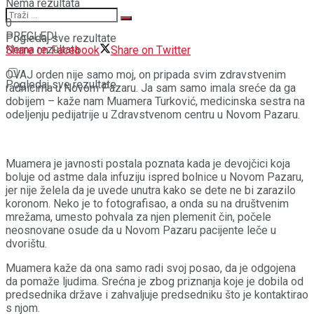
Nema rezultata
0
PREGLEDI
Pogledaj sve rezultate
Nema rezultata
Share on Facebook
Share on Twitter
OVAJ orden nije samo moj, on pripada svim zdravstvenim
Pogledaj sve rezultate
radnicima u Novom Pazaru. Ja sam samo imala sreće da ga
dobijem – kaže nam Muamera Turković, medicinska sestra na
odeljenju pedijatrije u Zdravstvenom centru u Novom Pazaru.
Muamera je javnosti postala poznata kada je devojčici koja
boluje od astme dala infuziju ispred bolnice u Novom Pazaru,
jer nije želela da je uvede unutra kako se dete ne bi zarazilo
koronom. Neko je to fotografisao, a onda su na društvenim
mrežama, umesto pohvala za njen plemenit čin, počele
neosnovane osude da u Novom Pazaru pacijente leče u
dvorištu.
Muamera kaže da ona samo radi svoj posao, da je odgojena
da pomaže ljudima. Srećna je zbog priznanja koje je dobila od
predsednika države i zahvaljuje predsedniku što je kontaktirao
s njom.