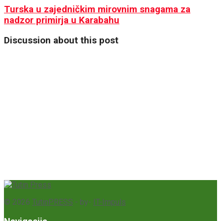
Turska u zajedničkim mirovnim snagama za
nadzor primirja u Karabahu
Discussion about this post
© 2026
TutinPRESS
- by-
IT-Impuls