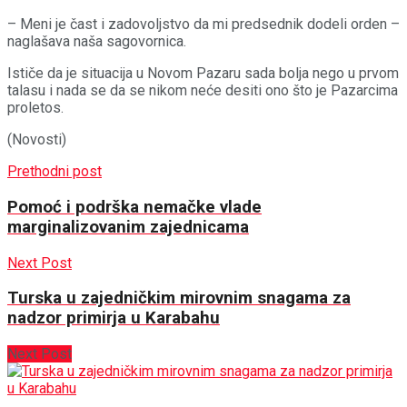
– Meni je čast i zadovoljstvo da mi predsednik dodeli orden –
naglašava naša sagovornica.
Ističe da je situacija u Novom Pazaru sada bolja nego u prvom
talasu i nada se da se nikom neće desiti ono što je Pazarcima
proletos.
(Novosti)
Prethodni post
Pomoć i podrška nemačke vlade
marginalizovanim zajednicama
Next Post
Turska u zajedničkim mirovnim snagama za
nadzor primirja u Karabahu
Next Post