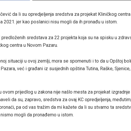
ić da li su opredjeljenja sredstva za projekat Kliničkog centra
 2021. jer kao poslanici nisu mogli da ih pronađu u istom.
predloženih sredstava za 22 projekta koja su na spisku u zdravs
ničkog centra u Novom Pazaru.
j situaciji u ovoj zemlji, mora se spomenuti i to da u Opštoj boln
ara, već i građani iz susjednih opština Tutina, Raške, Sjenice, 
u ovom prijedlog u zakona nije našlo mesta za projekat izgradnje
aveli da su, zapravo, sredstva za ovaj KC opredjeljenja, međutim
ronaći, pa od vas tražim da mi kažete da li su stvarno ta sredst
 to nismo mogli da pronađemo u istom.