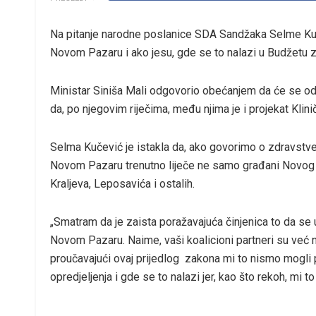
Na pitanje narodne poslanice SDA Sandžaka Selme Kučev
Novom Pazaru i ako jesu, gde se to nalazi u Budžetu za
Ministar Siniša Mali odgovorio obećanjem da će se od 
da, po njegovim riječima, među njima je i projekat Kli
Selma Kučević je istakla da, ako govorimo o zdravstveno
Novom Pazaru trenutno liječe ne samo građani Novog Paz
Kraljeva, Leposavića i ostalih.
„Smatram da je zaista poražavajuća činjenica to da se 
Novom Pazaru. Naime, vaši koalicioni partneri su već n
proučavajući ovaj prijedlog zakona mi to nismo mogli p
opredjeljenja i gde se to nalazi jer, kao što rekoh, mi