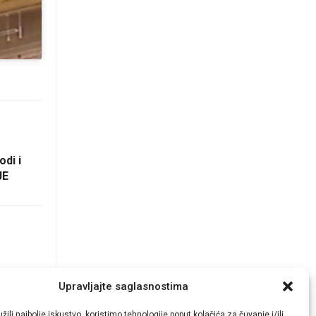
odi i
JE
Upravljajte saglasnostima
žili najbolje iskustvo, koristimo tehnologije poput kolačića za čuvanje i/ili