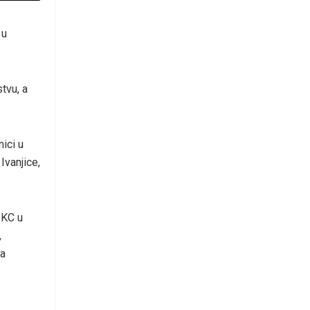
 u
tvu, a
ici u
Ivanjice,
 KC u
,
va