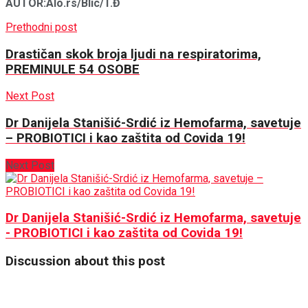
AUTOR:
Alo.rs/Blic/T.Đ
Prethodni post
Drastičan skok broja ljudi na respiratorima,
PREMINULE 54 OSOBE
Next Post
Dr Danijela Stanišić-Srdić iz Hemofarma, savetuje
– PROBIOTICI i kao zaštita od Covida 19!
Next Post
Dr Danijela Stanišić-Srdić iz Hemofarma, savetuje
- PROBIOTICI i kao zaštita od Covida 19!
Discussion about this post