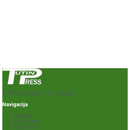
© 2026
TutinPRESS
- by-
IT-Impuls
Navigacija
Aktuelno
Pošalji vijest
Impressum