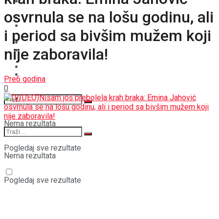
BOŠNJACI
osvrnula se na lošu godinu, ali
STAV
CRNA HRONIKA
i period sa bivšim mužem koji
MAGAZIN
nije zaboravila!
STAV
SPORT
MAGAZIN
Pre6 godina
0
SPORT
Nema rezultata
Pogledaj sve rezultate
Nema rezultata
Pogledaj sve rezultate