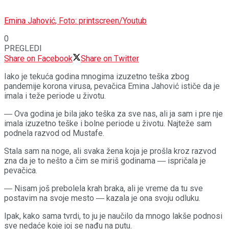
Emina Jahović, Foto: printscreen/Youtub
0
PREGLEDI
Share on Facebook
Share on Twitter
Iako je tekuća godina mnogima izuzetno teška zbog
pandemije korona virusa, pevačica Emina Jahović ističe da je
imala i teže periode u životu.
― Ova godina je bila jako teška za sve nas, ali ja sam i pre nje
imala izuzetno teške i bolne periode u životu. Najteže sam
podnela razvod od Mustafe.
Stala sam na noge, ali svaka žena koja je prošla kroz razvod
zna da je to nešto a čim se miriš godinama ― ispričala je
pevačica.
― Nisam još prebolela krah braka, ali je vreme da tu sve
postavim na svoje mesto ― kazala je ona svoju odluku.
Ipak, kako sama tvrdi, to ju je naučilo da mnogo lakše podnosi
sve nedaće koje joj se nađu na putu.